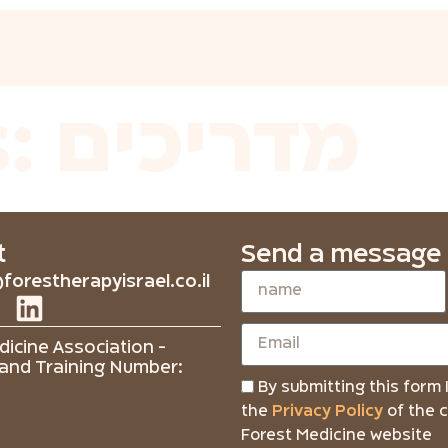
s:
מדריכים
t
Send a message
forestherapyisrael.co.il
icine Association -
and Training Number:
By submitting this form 
the
Privacy Policy
of the 
Forest Medicine website