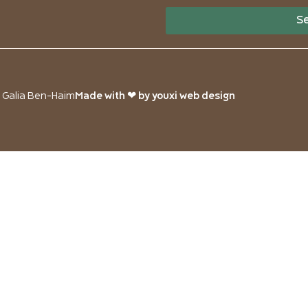
S
o Galia Ben-Haim
Made with ❤ by youxi web design​​