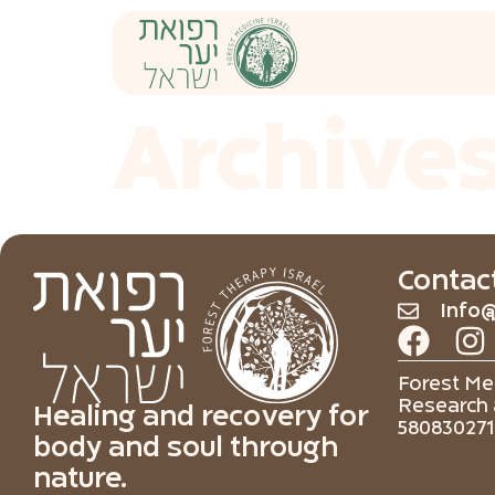
content
Archive
Contac
Info@
Forest Med
Research 
Healing and recovery for
580830271
body and soul through
nature.