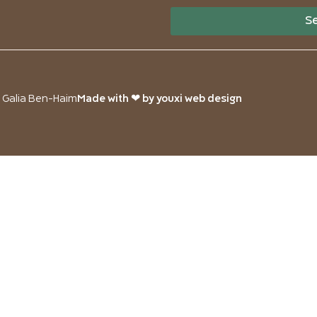
S
o Galia Ben-Haim
Made with ❤ by youxi web design​​