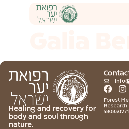
content
Galia B
Contac
Info@
Forest Med
Research 
Healing and recovery for
580830271
body and soul through
nature.