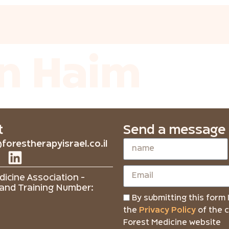
en Haim
t
Send a message
forestherapyisrael.co.il
icine Association -
and Training Number:
By submitting this form 
the
Privacy Policy
of the 
Forest Medicine website