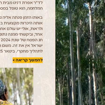
לד"ר אפרת דנינו מבית 
המלחמה, הוא טופל במסגר
באותו הזמן פנתה אליה גל
אותה היכרות מקצועית בין
ולראות, אולי יש עולם אח
אחד, וביקשתי ממנה נתונ
ח
ישראל אין את זה. משם הכ
לתהליך מחקרי. בינואר 2025 התחלנו את המחקר, ביולי 2025 סיימנו, ויש לנו תוצאות מדהימות".
להמשך קריאה >