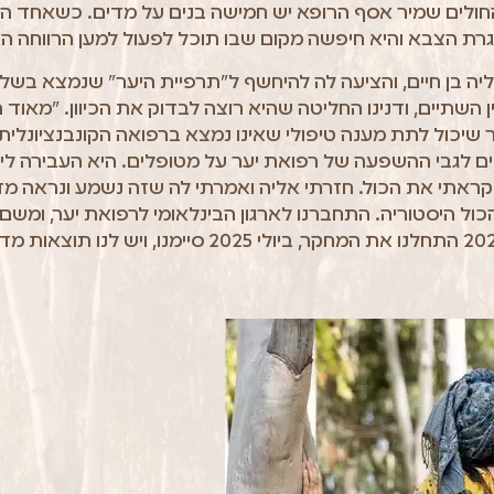
החולים שמיר אסף הרופא יש חמישה בנים על מדים. כשאחד ה
ת הצבא והיא חיפשה מקום שבו תוכל לפעול למען הרווחה ה
יה בן חיים, והציעה לה להיחשף ל"תרפיית היער" שנמצא בשלב
 השתיים, ודנינו החליטה שהיא רוצה לבדוק את הכיוון. "מאוד
ר שיכול לתת מענה טיפולי שאינו נמצא ברפואה הקונבנציונלי
ים לגבי ההשפעה של רפואת יער על מטופלים. היא העבירה לי
ג הפסח של שנת 2024 קראתי את הכול. חזרתי אליה ואמרתי לה שזה נשמע ונר
ול היסטוריה. התחברנו לארגון הבינלאומי לרפואת יער, ומשם