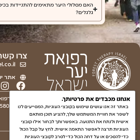
האם מסלולי היער מתאימים להתניידות בכי
גלגלים?
צרו קשר
.co.il
אתר יע
ריפוי והחלמה לגוף ולנפש
עמותה רפוא
אנחנו מכבדים את פרטיותך.
באמצעות הטבע.
580830271
באתר זה אנו עושים שימוש בקובצי העוגיות, המסייעים לנו
לשפר את חוויית המשתמש שלך, להציע תוכן מותאם
אישית ולנתח את התנועה. באפשרותך לבחור אילו קובצי
העוגיות תרצה לאפשר התאמה אישית. לחץ על קבל הכול
כדי להסכים או על דחה הכול כדי לסרב לקובצי העוגיות
שאלות ותשובות