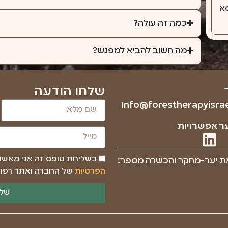
סא
כמה זה עולה?
מה חשוב להביא למפגש?
שלחו הודעה
Info@forestherapyisrael
ר אפשרויות
בשליחת טופס זה אני מאש
ת יער-מחקר והכשרה מספר:
הפרטיות
של החברה ואתר רפוא
שלי