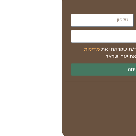
ר/ת שקראתי את
מדיניות
ת יער ישראל
חה