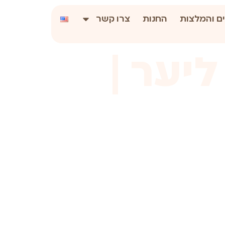
ם והמלצות
החנות
צרו קשר
יער |