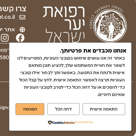
צרו קשר
.co.il
אתר יע
ריפוי והחלמה לגוף ולנפש
עמותה רפוא
אנחנו מכבדים את פרטיותך.
באמצעות הטבע.
580830271
באתר זה אנו עושים שימוש בקובצי העוגיות, המסייעים לנו
לשפר את חוויית המשתמש שלך, להציע תוכן מותאם
אישית ולנתח את התנועה. באפשרותך לבחור אילו קובצי
העוגיות תרצה לאפשר התאמה אישית. לחץ על קבל הכול
כדי להסכים או על דחה הכול כדי לסרב לקובצי העוגיות
שאלות ותשובות
שאינם חיוניים.
הצהרת נגישות
© כל הזכויות שמורות לגליה בן-חיים
gn​​
התאמה אישית
דחה הכל
הסכמה
מדיניות האתר ופרטיות
עמותה
Powered by