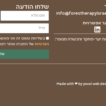
שלחו הודעה
Info@forestherapyisrael
ר אפשרויות
בשליחת טופס זה אני מאש
ת יער-מחקר והכשרה מספר:
הפרטיות
של החברה ואתר רפוא
שלי
Made with ❤ by youxi web desi