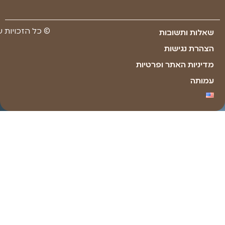
שליחה
Made with ❤ by youxi web design​​