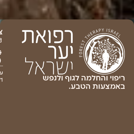
צ
עמ
ריפוי והחלמה לגוף ולנפש
71
באמצעות הטבע.