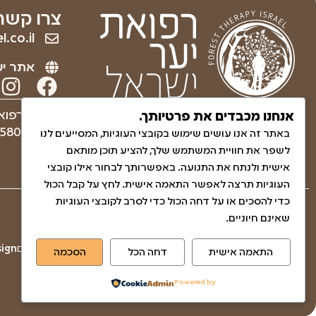
צרו קשר
.co.il
אתר יע
ריפוי והחלמה לגוף ולנפש
עמותה רפוא
אנחנו מכבדים את פרטיותך.
באמצעות הטבע.
580830271
באתר זה אנו עושים שימוש בקובצי העוגיות, המסייעים לנו
לשפר את חוויית המשתמש שלך, להציע תוכן מותאם
אישית ולנתח את התנועה. באפשרותך לבחור אילו קובצי
העוגיות תרצה לאפשר התאמה אישית. לחץ על קבל הכול
כדי להסכים או על דחה הכול כדי לסרב לקובצי העוגיות
שאלות ותשובות
שאינם חיוניים.
הצהרת נגישות
© כל הזכויות שמורות לגליה בן-חיים
gn​​
התאמה אישית
דחה הכל
הסכמה
מדיניות האתר ופרטיות
עמותה
Powered by