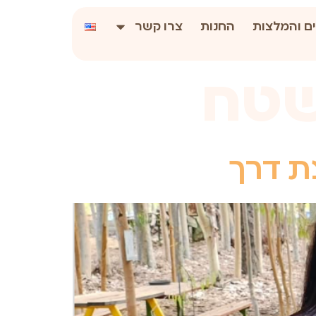
ם והמלצות
החנות
צרו קשר
שטח
ת דרך