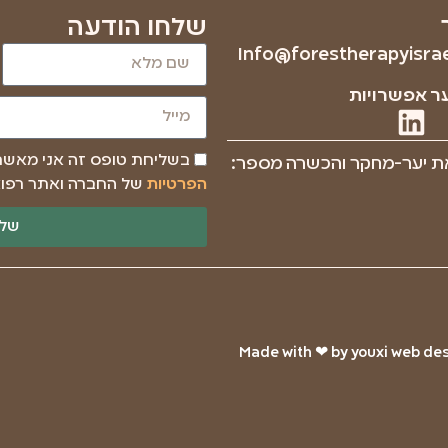
שלחו הודעה
Info@forestherapyisrael
ר אפשרויות
בשליחת טופס זה אני מאש
ת יער-מחקר והכשרה מספר:
הפרטיות
של החברה ואתר רפוא
שלי
Made with ❤ by youxi web desi