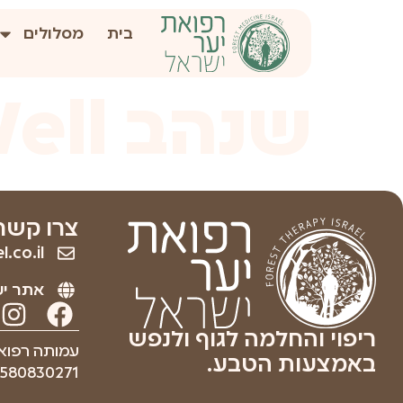
לתוכן
בית
מסלולים
שנהב 2BWell
צרו קשר
.co.il
אתר יע
ריפוי והחלמה לגוף ולנפש
עמותה רפוא
באמצעות הטבע.
580830271