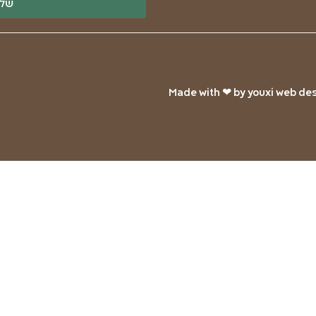
שלי
Made with ❤ by youxi web desi