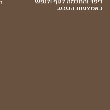
בשליחת
טופס זה
אני
מאשר/ת
שקראתי
את
מדיניות
הפרטיות
של
החברה
ואתר
רפואת
יער
ישראל
שליחה