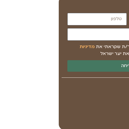
ר/ת שקראתי את
מדיניות
ת יער ישראל
חה