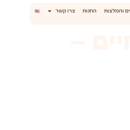
ם והמלצות
החנות
צרו קשר
יים –