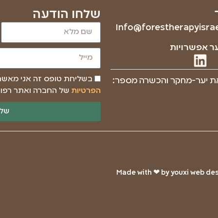
שלחו הודעה
Info@forestherapyisrael
ר אפשרויות
בשליחת טופס זה אני מאש
ת יער-מחקר והכשרה מספר:
הפרטיות
של החברה ואתר רפוא
שלי
Made with ❤ by youxi web desi