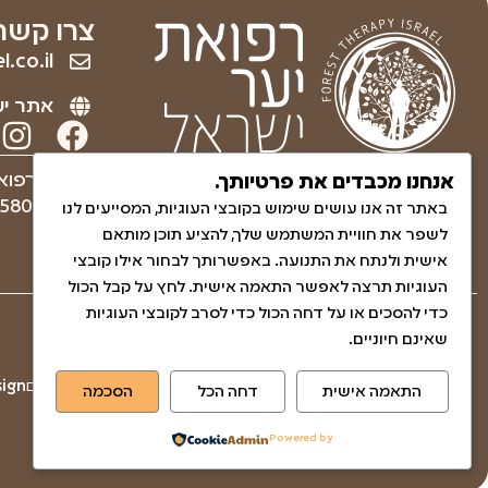
צרו קשר
.co.il
אתר יע
ריפוי והחלמה לגוף ולנפש
עמותה רפוא
אנחנו מכבדים את פרטיותך.
באמצעות הטבע.
580830271
באתר זה אנו עושים שימוש בקובצי העוגיות, המסייעים לנו
לשפר את חוויית המשתמש שלך, להציע תוכן מותאם
אישית ולנתח את התנועה. באפשרותך לבחור אילו קובצי
העוגיות תרצה לאפשר התאמה אישית. לחץ על קבל הכול
כדי להסכים או על דחה הכול כדי לסרב לקובצי העוגיות
שאלות ותשובות
שאינם חיוניים.
הצהרת נגישות
© כל הזכויות שמורות לגליה בן-חיים
gn​​
התאמה אישית
דחה הכל
הסכמה
מדיניות האתר ופרטיות
עמותה
Powered by