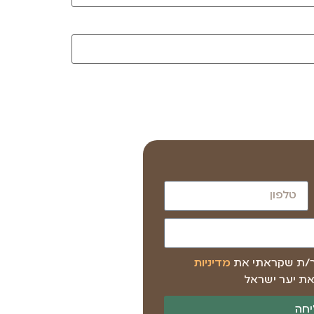
ר/ת שקראתי את
מדיניות
ת יער ישראל
חה