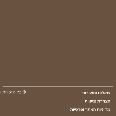
מאשר/ת
שקראתי
את
מדיניות
הפרטיות
של
החברה
ואתר
רפואת
יער
ישראל
שליחה
Made with ❤ by youxi web design​​