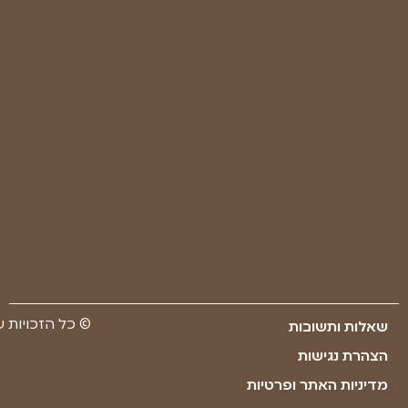
מאשר/ת
שקראתי
את
מדיניות
הפרטיות
של
החברה
ואתר
רפואת
יער
ישראל
שליחה
Made with ❤ by youxi web design​​