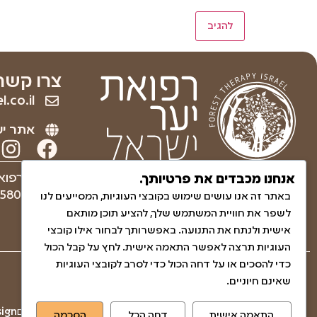
צרו קשר
.co.il
אתר יע
ריפוי והחלמה לגוף ולנפש
עמותה רפוא
אנחנו מכבדים את פרטיותך.
באמצעות הטבע.
580830271
באתר זה אנו עושים שימוש בקובצי העוגיות, המסייעים לנו
לשפר את חוויית המשתמש שלך, להציע תוכן מותאם
אישית ולנתח את התנועה. באפשרותך לבחור אילו קובצי
העוגיות תרצה לאפשר התאמה אישית. לחץ על קבל הכול
כדי להסכים או על דחה הכול כדי לסרב לקובצי העוגיות
שאלות ותשובות
שאינם חיוניים.
הצהרת נגישות
© כל הזכויות שמורות לגליה בן-חיים
gn​​
התאמה אישית
דחה הכל
הסכמה
מדיניות האתר ופרטיות