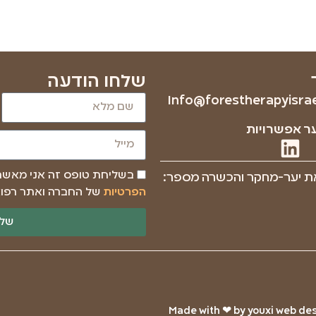
שלחו הודעה
Info@forestherapyisrael
ר אפשרויות
בשליחת טופס זה אני מאש
ת יער-מחקר והכשרה מספר:
הפרטיות
של החברה ואתר רפוא
שלי
Made with ❤ by youxi web desi