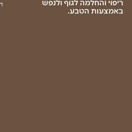
בשליחת
טופס זה
אני
מאשר/ת
שקראתי
את
מדיניות
הפרטיות
של
החברה
ואתר
רפואת
יער
ישראל
שליחה