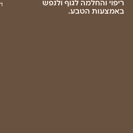
בשליחת
טופס זה
אני
מאשר/ת
שקראתי
את
מדיניות
הפרטיות
של
החברה
ואתר
רפואת
יער
ישראל
שליחה