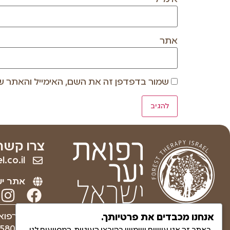
אתר
שמור בדפדפן זה את השם, האימייל והאתר ש
צרו קשר
.co.il
אתר יע
ריפוי והחלמה לגוף ולנפש
עמותה רפוא
אנחנו מכבדים את פרטיותך.
באמצעות הטבע.
580830271
באתר זה אנו עושים שימוש בקובצי העוגיות, המסייעים לנו