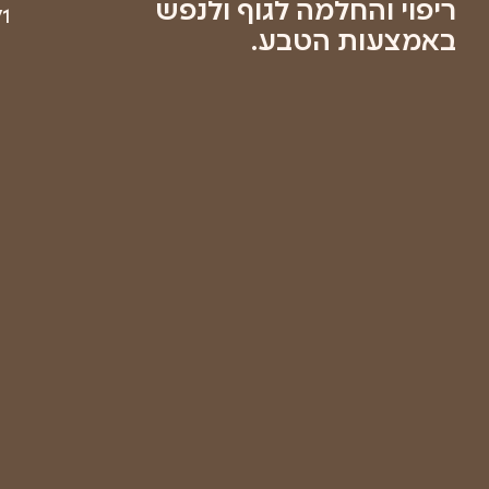
בשליחת
טופס זה
אני
מאשר/ת
שקראתי
את
מדיניות
הפרטיות
של
החברה
ואתר
רפואת
יער
ישראל
שליחה