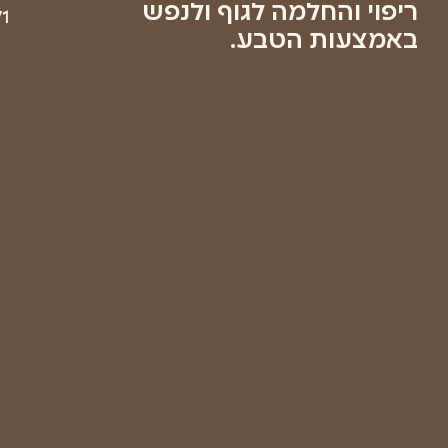
בשליחת
טופס זה
אני
מאשר/ת
שקראתי
את
מדיניות
הפרטיות
של
החברה
ואתר
רפואת
יער
ישראל
שליחה